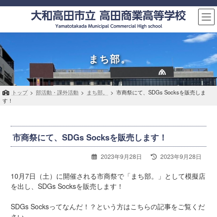
コ
ナ
ン
ビ
テ
ゲ
ン
ー
ツ
シ
へ
ョ
まち部。
ス
ン
キ
に
ッ
移
トップ
>
部活動・課外活動
>
まち部。
>
市商祭にて、SDGs Socksを販売しま
プ
動
す！
市商祭にて、SDGs Socksを販売します！
最
2023年9月28日
2023年9月28日
終
更
10月7日（土）に開催される市商祭で「まち部。」として模擬店
新
を出し、SDGs Socksを販売します！
日
時
SDGs Socksってなんだ！？という方はこちらの記事をご覧くだ
:
さい。