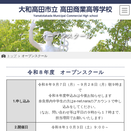
コ
ナ
ン
ビ
テ
ゲ
ン
ー
ツ
シ
へ
ョ
オープンスクール
ス
ン
キ
に
ッ
移
トップ
>
オープンスクール
プ
動
令和８年度 オープンスクール
令和８年９月７日（月）～９月２８日（月）朝９時ま
で
令和８年度申込みは今後お知らせします
1.申し込み
奈良県内中学生の方はe-net.naraのアカウントで申し
込みをしてください。
（なお、問い合わせ等は平日の９時から１７時まで、
担当増田でお願いいたします）
2.開催日
令和８年１０月３日（土）９:００～