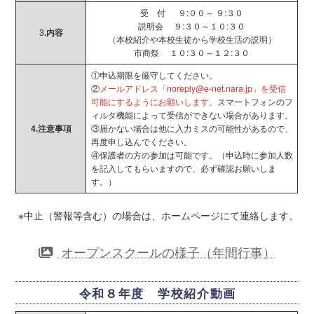
受 付 ９:００～ ９:３０
説明会 ９:３０～１０:３０
3
.内容
（本校紹介や本校生徒から学校生活の説明）
市商祭 １０:３０～１２:３０
①申込期限を厳守してください。
②
メールアドレス「noreply@e-net.nara.jp」を受信
可能にするようにお願いします。
スマートフォンのフ
ィルタ機能によって受信ができない場合があります。
4.注意事項
③届かない場合は他に入力ミスの可能性があるので、
再度申し込んでください。
④保護者の方の参加は可能です。（申込時に参加人数
を記入してもらいますので、必ず確認お願いしま
す。）
※中止（警報等含む）の場合は、ホームページにて連絡します。
オープンスクールの様子（年間行事）
令和８年度 学校紹介動画