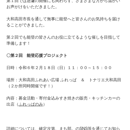
第１回では急遽の開催にも関わらず、さまざまな方から温かい
:
お声がけをいただきました。
大和高田市長を通して無事に能登へと皆さんのお気持ちを届け
ることができました。
第２回でも能登の皆さんのお役に立てるような催しを目指して
準備します！
〇第２回 能登応援プロジェクト
日時：令和６年２月１８日（日）１１：００～１５：００
場所：大和高田ふれあい広場 ふれっぱ ＆ トナリエ大和高田
（２か所同時開催です！）
内容：募金活動・寄付金込みすき焼きの販売・キッチンカーの
出店（
ふれっぱのみ
）
詳細については、確定次第、まち部。のSNS等を通じてお知ら