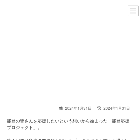
コ
ナ
ン
ビ
テ
ゲ
ン
ー
ツ
シ
へ
ョ
まち部。
ス
ン
キ
に
ッ
移
トップ
>
部活動・課外活動
>
まち部。
>
第２回能登応援プロジェクト（2月18
プ
動
日）のお知らせ
第２回能登応援プロジェクト（2月18日）のお知ら
せ
最
2024年1月31日
2024年1月31日
終
更
能登の皆さんを応援したいという想いから始まった「能登応援
新
プロジェクト」。
日
時