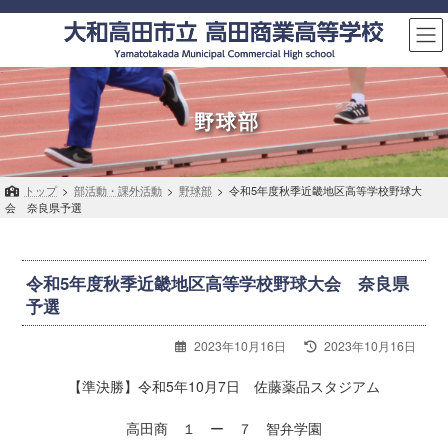
コ
ナ
ン
ビ
テ
ゲ
ン
ー
ツ
シ
へ
ョ
野球部
ス
ン
キ
に
ッ
移
トップ
>
部活動・課外活動
>
野球部
>
令和5年度秋季近畿地区高等学校野球大
プ
動
会 奈良県予選
令和5年度秋季近畿地区高等学校野球大会 奈良県
予選
最
2023年10月16日
2023年10月16日
終
更
【準決勝】令和5年10月7日 佐藤薬品スタジアム
新
日
高田商 １ ー ７ 智弁学園
時