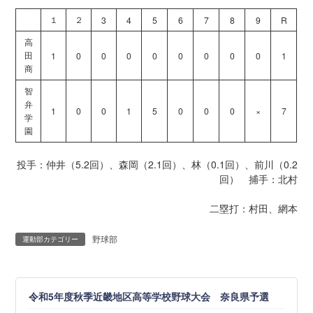
:
１
２
3
4
5
6
7
8
9
R
高
田
1
0
0
0
0
0
0
0
0
1
商
智
弁
1
0
0
1
5
0
0
0
×
7
学
園
投手：仲井（5.2回）、森岡（2.1回）、林（0.1回）、前川（0.2
回） 捕手：北村
二塁打：村田、網本
野球部
運動部カテゴリー
令和5年度秋季近畿地区高等学校野球大会 奈良県予選