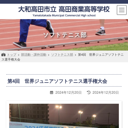
コ
ナ
ン
ビ
テ
ゲ
ン
ー
ツ
シ
へ
ョ
ソフトテニス部
ス
ン
キ
に
ッ
移
トップ
>
部活動・課外活動
>
ソフトテニス部
>
第4回 世界ジュニアソフトテニ
プ
動
ス選手権大会
第4回 世界ジュニアソフトテニス選手権大会
最
2024年12月20日
2024年12月20日
終
更
新
日
時
: