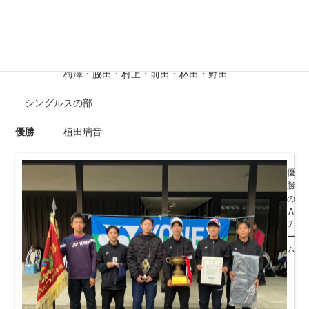
:
植田・荻谷・飯降・久田・樋口・西山
第３位
高田商業Cチーム
梅澤・脇田・村上・前田・林田・野田
シングルスの部
優勝
植田璃音
優
勝
の
A
チ
ー
ム