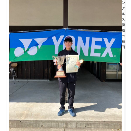
ン
グ
ル
ス
優
勝
の
植
田