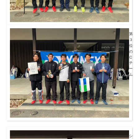
第
３
位
の
C
チ
ー
ム
シ