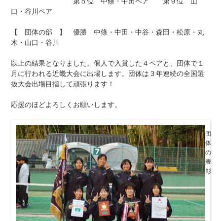
第５位 中條・中田ペア 第９位 山
:
口・谷川ペア
【 団体の部 】 優勝 中條・中田・中谷・森田・松原・丸
木・山口・谷川
以上の結果となりました。個人で入賞した４ペアと、団体で１
月に行われる近畿大会に出場します。団体は３年連続の全国選
抜大会出場目指して頑張ります！
応援のほどよろしくお願いします。
団
体
の
表
彰