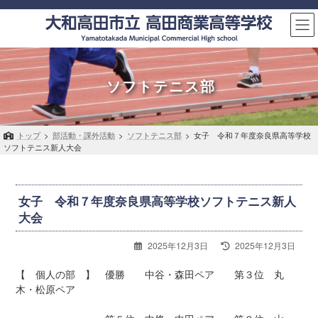
コ
ナ
ン
ビ
テ
ゲ
ン
ー
ツ
シ
へ
ョ
ソフトテニス部
ス
ン
キ
に
ッ
移
トップ
>
部活動・課外活動
>
ソフトテニス部
>
女子 令和７年度奈良県高等学校
プ
動
ソフトテニス新人大会
女子 令和７年度奈良県高等学校ソフトテニス新人
大会
最
2025年12月3日
2025年12月3日
終
更
【 個人の部 】 優勝 中谷・森田ペア 第３位 丸
新
木・松原ペア
日
時