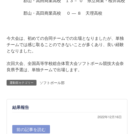
郡山・高田商業高校 １３－ ０ 県立商業・桜井高校
:
郡山・高田商業高校 ０ ― ８ 天理高校
今大会は、初めての合同チームでの出場となりましたが、単独
チームでは感じ取ることのできないことが多くあり、良い経験
となりました。
次回大会、全国高等学校総合体育大会ソフトボール競技大会奈
良県予選は、単独チームで出場します。
ソフトボール部
運動部カテゴリー
結果報告
2022年12月16日
前の記事を読む