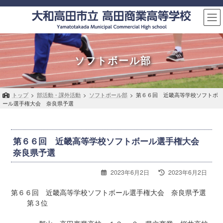
コ
ナ
ン
ビ
テ
ゲ
ン
ー
ツ
シ
へ
ョ
ソフトボール部
ス
ン
キ
に
ッ
移
トップ
>
部活動・課外活動
>
ソフトボール部
>
第６６回 近畿高等学校ソフトボ
プ
動
ール選手権大会 奈良県予選
第６６回 近畿高等学校ソフトボール選手権大会
奈良県予選
最
2023年6月2日
2023年6月2日
終
更
第６６回 近畿高等学校ソフトボール選手権大会 奈良県予選
新
第３位
日
時