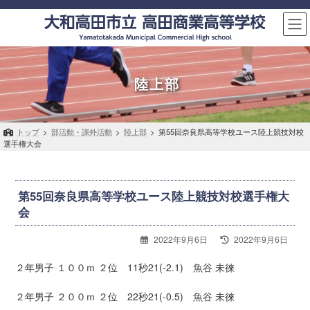
コ
ナ
ン
ビ
テ
ゲ
ン
ー
ツ
シ
へ
ョ
陸上部
ス
ン
キ
に
ッ
移
トップ
>
部活動・課外活動
>
陸上部
>
第55回奈良県高等学校ユース陸上競技対校
プ
動
選手権大会
第55回奈良県高等学校ユース陸上競技対校選手権大
会
最
2022年9月6日
2022年9月6日
終
更
２年男子 １００ｍ ２位 11秒21(-2.1) 魚谷 未徠
新
日
２年男子 ２００ｍ ２位 22秒21(-0.5) 魚谷 未徠
時