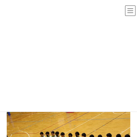
コ
ナ
ン
ビ
テ
ゲ
ン
ー
ツ
シ
へ
ョ
バレーボール部
ス
ン
キ
に
ッ
移
トップ
>
部活動・課外活動
>
バレーボール部
>
令和4年度新人大会
プ
動
令和4年度新人大会
最
2023年5月19日
2023年5月19日
終
更
新
日
時
: