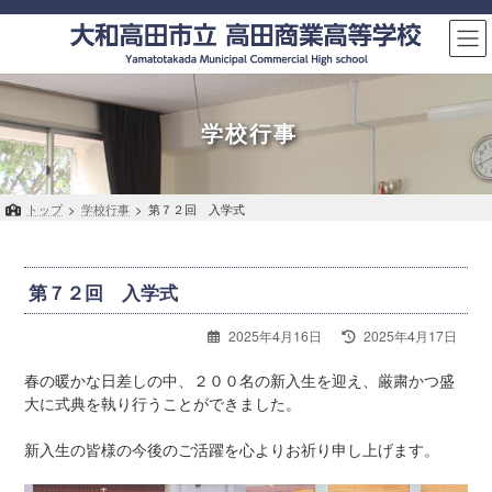
コ
ナ
ン
ビ
テ
ゲ
ン
ー
ツ
シ
へ
ョ
学校行事
ス
ン
キ
に
ッ
移
トップ
>
学校行事
>
第７２回 入学式
プ
動
第７２回 入学式
最
2025年4月16日
2025年4月17日
終
更
春の暖かな日差しの中、２００名の新入生を迎え、厳粛かつ盛
新
大に式典を執り行うことができました。
日
時
新入生の皆様の今後のご活躍を心よりお祈り申し上げます。
: