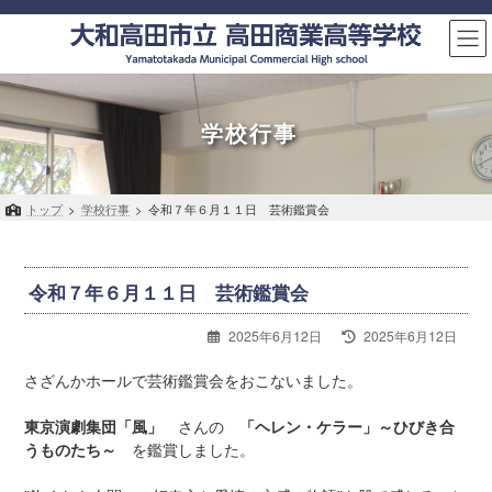
コ
ナ
ン
ビ
テ
ゲ
ン
ー
ツ
シ
へ
ョ
学校行事
ス
ン
キ
に
ッ
移
トップ
>
学校行事
>
令和７年６月１１日 芸術鑑賞会
プ
動
令和７年６月１１日 芸術鑑賞会
最
2025年6月12日
2025年6月12日
終
更
さざんかホールで芸術鑑賞会をおこないました。
新
日
東京演劇集団「風」
さんの
「ヘレン・ケラー」～ひびき合
時
うものたち～
を鑑賞しました。
: