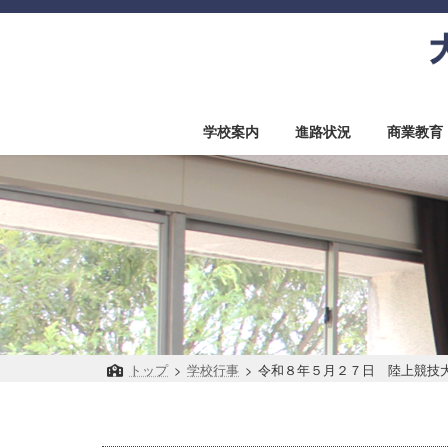
コ
ナ
ン
ビ
テ
ゲ
ン
ー
ツ
シ
へ
ョ
学校案内
進路状況
商業教育
ス
ン
キ
に
ッ
移
プ
動
トップ
>
学校行事
>
令和８年５月２７日 陸上競技