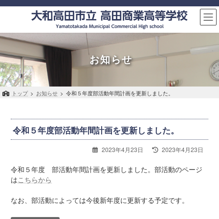
コ
ナ
ン
ビ
テ
ゲ
ン
ー
ツ
シ
へ
ョ
お知らせ
ス
ン
キ
に
ッ
移
トップ
>
お知らせ
>
令和５年度部活動年間計画を更新しました。
プ
動
令和５年度部活動年間計画を更新しました。
最
2023年4月23日
2023年4月23日
終
更
令和５年度 部活動年間計画を更新しました。部活動のページ
新
は
こちらから
日
時
なお、部活動によっては今後新年度に更新する予定です。
: