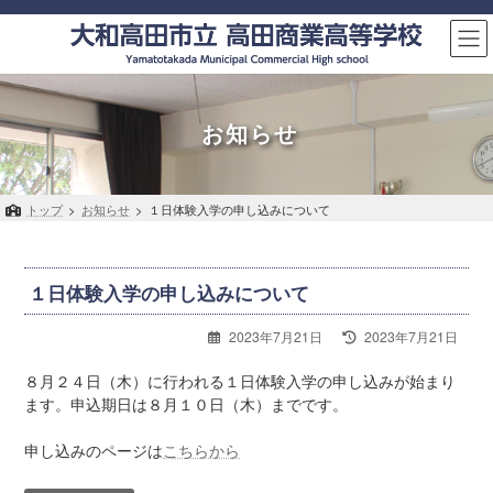
コ
ナ
ン
ビ
テ
ゲ
ン
ー
ツ
シ
へ
ョ
お知らせ
ス
ン
キ
に
ッ
移
トップ
>
お知らせ
>
１日体験入学の申し込みについて
プ
動
１日体験入学の申し込みについて
最
2023年7月21日
2023年7月21日
終
更
８月２４日（木）に行われる１日体験入学の申し込みが始まり
新
ます。申込期日は８月１０日（木）までです。
日
時
申し込みのページは
こちらから
: