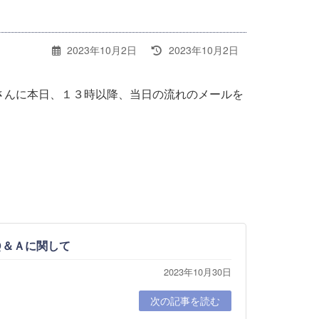
最
2023年10月2日
2023年10月2日
終
更
新
さんに本日、１３時以降、当日の流れのメールを
日
時
:
Ｑ＆Ａに関して
2023年10月30日
次の記事を読む