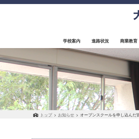
コ
ナ
ン
ビ
テ
ゲ
ン
ー
ツ
シ
へ
ョ
学校案内
進路状況
商業教育
ス
ン
キ
に
ッ
移
プ
動
トップ
>
お知らせ
>
オープンスクールを申し込んだ