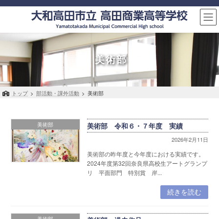
コ
ナ
ン
ビ
テ
ゲ
ン
ー
ツ
シ
へ
ョ
美術部
ス
ン
キ
に
ッ
移
トップ
>
部活動・課外活動
>
美術部
プ
動
美術部
美術部 令和６・７年度 実績
2026年2月11日
美術部の昨年度と今年度における実績です。
2024年度第32回奈良県高校生アートグランプ
リ 平面部門 特別賞 岸...
続きを読む
美術部