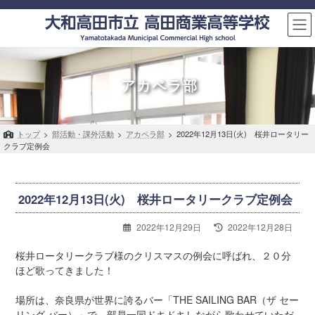
コ
ナ
ン
ビ
テ
ゲ
ン
ー
ツ
シ
へ
ョ
アカペラ部
ス
ン
キ
に
ッ
移
トップ
>
部活動・課外活動
>
アカペラ部
>
2022年12月13日(火) 桜井ロータリー
プ
動
クラブ定例会
2022年12月13日(火) 桜井ロータリークラブ定例会
最
2022年12月29日
2022年12月28日
終
更
桜井ロータリークラブ様のクリスマスの例会に呼ばれ、２０分
新
ほど歌ってきました！
日
時
場所は、奈良県が世界に誇るバー「THE SAILING BAR（ザ セー
:
リング バー）」で、部員一同ドキドキしながら歌わせていただ