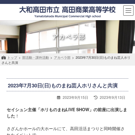
コ
ナ
ン
ビ
テ
ゲ
ン
ー
ツ
シ
へ
ョ
アカペラ部
ス
ン
キ
に
ッ
移
トップ
>
部活動・課外活動
>
アカペラ部
>
2023年7月30日(日)ものまね芸人ホリ
プ
動
さんと共演
2023年7月30日(日)ものまね芸人ホリさんと共演
最
2023年9月15日
2023年9月13日
終
更
セイシュン主催「ホリものまねLIVE SHOW」の前座に出演しま
新
した
！
日
時
さざんかホールの大ホールにて、高田活活まつりと同時開催さ
:
れたイベントで、