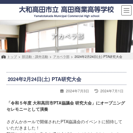
コ
ナ
ン
ビ
テ
ゲ
ン
ー
ツ
シ
へ
ョ
アカペラ部
ス
ン
キ
に
ッ
移
トップ
>
部活動・課外活動
>
アカペラ部
>
2024年2月24日(土) PTA研究大会
プ
動
2024年2月24日(土) PTA研究大会
最
2024年7月3日
2024年7月1日
終
更
「令和５年度 大和高田市PTA協議会 研究大会」にオープニング
新
セレモニーとして演奏
日
時
さざんかホールで開催されたPTA協議会のイベントに招待して
:
いただきました！