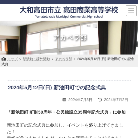
コ
ナ
ン
ビ
テ
ゲ
ン
ー
ツ
シ
へ
ョ
アカペラ部
ス
ン
キ
に
ッ
移
トップ
>
部活動・課外活動
>
アカペラ部
>
2024年5月12日(日) 新池田町での記念
プ
動
式典
2024年5月12日(日) 新池田町での記念式典
最
2024年7月3日
2024年7月2日
終
更
「新池田町 町制50周年・公民館設立35周年記念式典」に参加
新
日
新池田町の記念式典に参加し、イベントを盛り上げてきまし
時
た！
:
天候が危ぶまれましたが、なんとか演奏することができまし