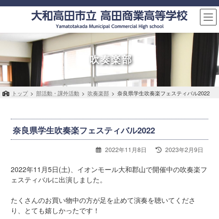
コ
ナ
ン
ビ
テ
ゲ
ン
ー
ツ
シ
へ
ョ
吹奏楽部
ス
ン
キ
に
ッ
移
トップ
>
部活動・課外活動
>
吹奏楽部
>
奈良県学生吹奏楽フェスティバル2022
プ
動
奈良県学生吹奏楽フェスティバル2022
最
2022年11月8日
2023年2月9日
終
更
2022年11月5日(土)、イオンモール大和郡山で開催中の吹奏楽フ
新
ェスティバルに出演しました。
日
時
たくさんのお買い物中の方が足を止めて演奏を聴いてくださ
:
り、とても嬉しかったです！