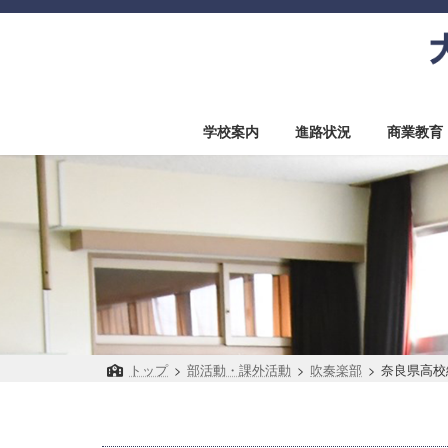
コ
ナ
ン
ビ
テ
ゲ
ン
ー
ツ
シ
へ
ョ
学校案内
進路状況
商業教育
ス
ン
キ
に
ッ
移
プ
動
トップ
>
部活動・課外活動
>
吹奏楽部
>
奈良県高校