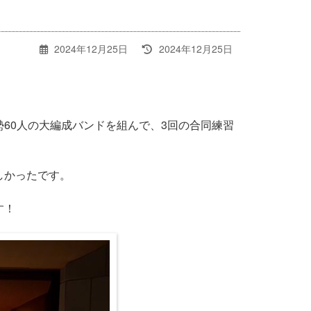
最
2024年12月25日
2024年12月25日
終
更
新
日
時
60人の大編成バンドを組んで、3回の合同練習
:
しかったです。
す！