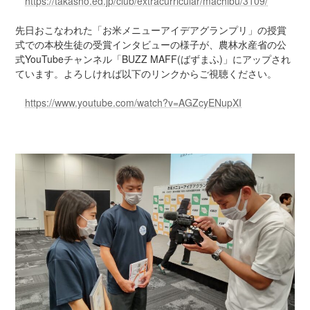
https://takasho.ed.jp/club/extracurricular/machibu/3109/
:
先日おこなわれた「お米メニューアイデアグランプリ」の授賞
式での本校生徒の受賞インタビューの様子が、農林水産省の公
式YouTubeチャンネル「BUZZ MAFF(ばずまふ)」にアップされ
ています。よろしければ以下のリンクからご視聴ください。
https://www.youtube.com/watch?v=AGZcyENupXI