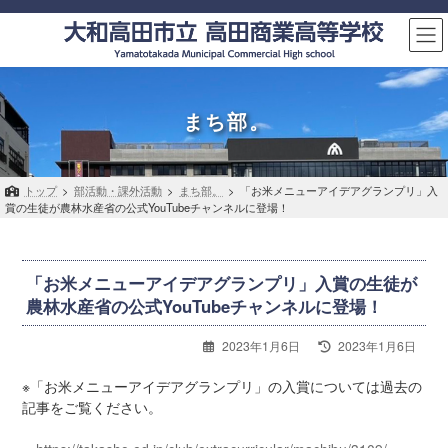
コ
ナ
ン
ビ
テ
ゲ
ン
ー
ツ
シ
へ
ョ
まち部。
ス
ン
キ
に
ッ
移
トップ
>
部活動・課外活動
>
まち部。
>
「お米メニューアイデアグランプリ」入
プ
動
賞の生徒が農林水産省の公式YouTubeチャンネルに登場！
「お米メニューアイデアグランプリ」入賞の生徒が
農林水産省の公式YouTubeチャンネルに登場！
最
2023年1月6日
2023年1月6日
終
更
※「お米メニューアイデアグランプリ」の入賞については過去の
新
記事をご覧ください。
日
時