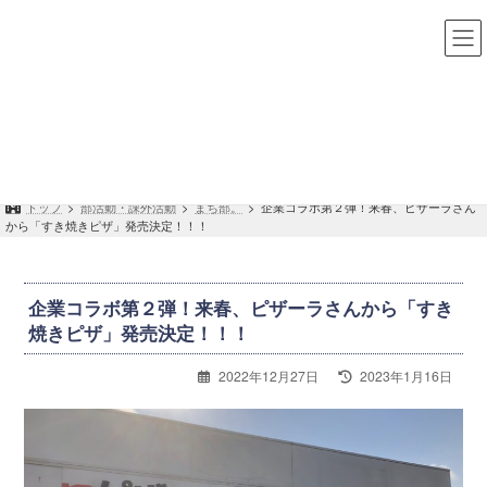
コ
ナ
ン
ビ
テ
ゲ
ン
ー
ツ
シ
へ
ョ
まち部。
ス
ン
キ
に
ッ
移
トップ
>
部活動・課外活動
>
まち部。
>
企業コラボ第２弾！来春、ピザーラさん
プ
動
から「すき焼きピザ」発売決定！！！
企業コラボ第２弾！来春、ピザーラさんから「すき
焼きピザ」発売決定！！！
最
2022年12月27日
2023年1月16日
終
更
新
日
時